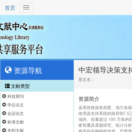
首页
中宏领导决策支
资源导航
英文名：
文献类型
科技期刊
资源简介
学位论文
该系统根据各部委、地方各级
会议论文
使用该支持系统的政府部门已
域的、容量超过 100 万条
标准文献
家智囊及课题研究、统计分析
专利文献
相关的金融税收政策、宏观形