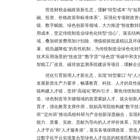
营造财税金融政策新生态，缓解“转型成本”与“短
融、投资、价格政策和标准体系”。应强化专项财政
级、数字赋能、绿色创新等领域，大力推进“智改数转
用成本，坚定传统制造业绿色化转型“信心”。落实结
域，叠加研发费用加计扣除、增值税留抵退税以及环保
著、税负越降低”的良性机制，为传统制造业绿色化转
技术应用场景的“技改贷”“数字贷”“绿色贷”等碳中
智能工厂改造、碳排放监测系统建设等项目，缓解企
优化引育留用人才新生态，实现“转型窗口”与“
发展新质生产力要求，畅通教育、科技、人才的良性
链构建人才链，坚持“高端化”靶向引才，聚焦传统制造
造、绿色制造等关键领域的急需紧缺人才、拔尖创新人
育才，强化教育支撑作用，鼓励高等院校构建“数字技术
班”“定向班”推动高校科研与产业创新深度融合，实现
能力、质量、实效、贡献为导向的人才评价体系，完
人才平台”和“人才服务港”，落实各项保障政策，营造
过数字化平台实现复合型绿色人才信息的精准匹配和动